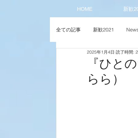
HOME
新歓20
全ての記事
新歓2021
New
2025年1月4日
読了時間: 
『ひとの
らら）