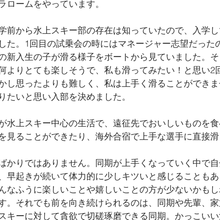
ラロームをやっています。
学前から水上スキー部の存在は知っていたので、入学し
した。1回目の試乗会の時にはマネージャー志望だった
の新入生の子が滑る様子をボートから見ていました。そ
何よりとても楽しそうで、私も滑ってみたい！と思い2
かし思ったよりも難しく、私は上手く滑ることができま
りたいと思い入部を決めました。
が水上スキー中心の生活で、遠征先でおいしいものを食
を見ることができたり、海外合宿で上手な選手に直接滑
ばかりではありません。同期が上手くなっていく中で自
、早起きが続いて体力的に少しキツいと感じることもあ
んなふうに楽しいことや嬉しいことの方が少ないかもし
す。それでも前を向き続けられるのは、同期や先輩、家
スキーに対して貪欲で切磋琢磨できる同期。かっこいい