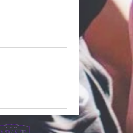
本一ってどんな景色なん
う？』（新２年 田畑も