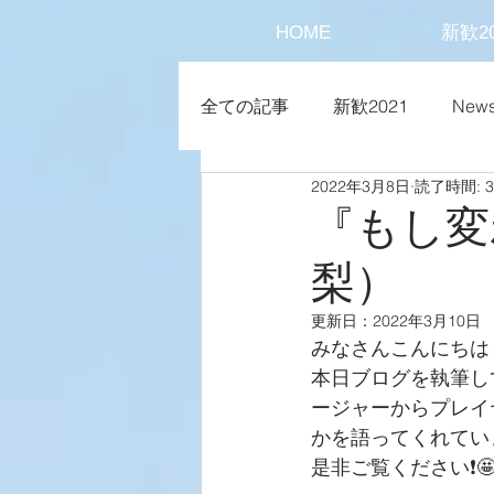
HOME
新歓20
全ての記事
新歓2021
New
2022年3月8日
読了時間: 
『もし変
梨）
更新日：
2022年3月10日
みなさんこんにちは
本日ブログを執筆し
ージャーからプレイ
かを語ってくれてい
是非ご覧ください❗️🤩