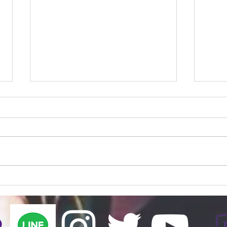
『なんとかなった』（新２
『日
年 山崎友也）
だろ
え）