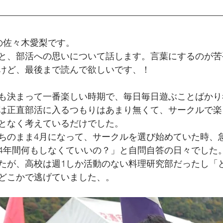
の佐々木愛梨です。
と、部活への思いについて話します。言葉にするのが苦
けど、最後まで読んで欲しいです、！
も決まって一番楽しい時期で、毎日毎日遊ぶことばかり
は正直部活に入るつもりはあまり無くて、サークルで楽
となく考えているだけでした。
ちのまま4月になって、サークルを選び始めていた時、
4年間何もしなくていいの？」と自問自答の日々でした
たが、高校は週1しか活動のない料理研究部だったし「
どこかで逃げていました、。