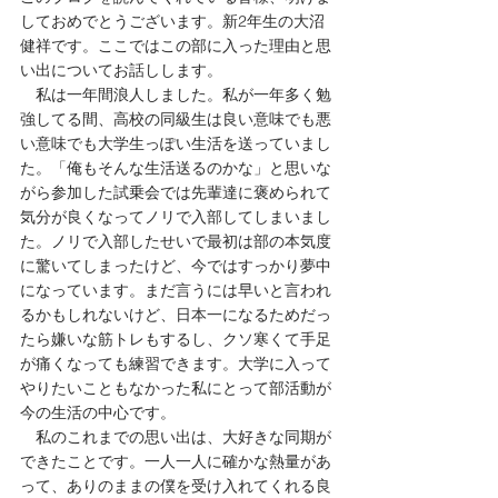
しておめでとうございます。新2年生の大沼
健祥です。ここではこの部に入った理由と思
い出についてお話しします。
　私は一年間浪人しました。私が一年多く勉
強してる間、高校の同級生は良い意味でも悪
い意味でも大学生っぽい生活を送っていまし
た。「俺もそんな生活送るのかな」と思いな
がら参加した試乗会では先輩達に褒められて
気分が良くなってノリで入部してしまいまし
た。ノリで入部したせいで最初は部の本気度
に驚いてしまったけど、今ではすっかり夢中
になっています。まだ言うには早いと言われ
るかもしれないけど、日本一になるためだっ
たら嫌いな筋トレもするし、クソ寒くて手足
が痛くなっても練習できます。大学に入って
やりたいこともなかった私にとって部活動が
今の生活の中心です。
　私のこれまでの思い出は、大好きな同期が
できたことです。一人一人に確かな熱量があ
って、ありのままの僕を受け入れてくれる良