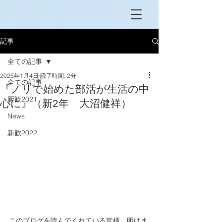
記事
全ての記事
2025年1月4日
読了時間: 2分
全ての記事
『ノリで始めた部活が生活の中
新歓2021
心に』（新2年 大沼健祥）
News
新歓2022
このブログを読んでくれている皆様、明けま