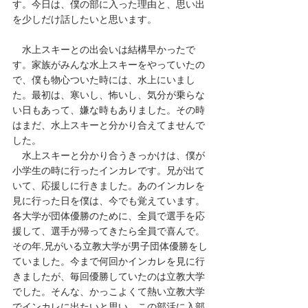
す。今日は、僕の部に入った理由と、思い出
を少しだけ話したいと思います。
　水上スキーとの出会いは結構早かったで
す。家族がみんな水上スキーをやっていたの
で、僕も物心ついた時には、水上にいまし
た。最初は、寒いし、怖いし、気分が乗らな
い日もあって、嫌な時もありました。その時
はまだ、水上スキーと分かり合えてませんで
した。
　水上スキーと分かり合うきっかけは、僕が
小学生の時に行ったインカレです。兄が出て
いて、応援しに行きました。あのインカレを
見に行った日を僕は、今でも覚えています。
各大学が団体優勝のために、全員で選手を応
援して、選手が帰ってきたら全員で喜んで。
その年,兄がいる立教大学が男子団体優勝をし
ていました。今まで何回かインカレを見に行
きましたが、毎回優勝していたのは立教大学
でした。そんな、かっこよくて熱い立教大学
でインカレに出たいと思い、この部活に入部