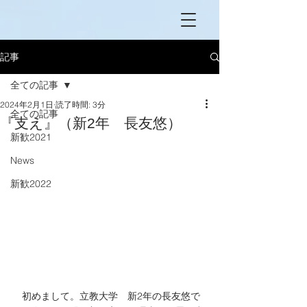
記事
全ての記事
2024年2月1日
読了時間: 3分
全ての記事
『支え』（新2年 長友悠）
新歓2021
News
新歓2022
　初めまして。立教大学　新2年の長友悠で