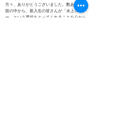
方々、ありがとうございました。数ある選択
肢の中から、新入生の皆さんが「水上スキ
ー」という選択をとってくれることを心から
お待ちしております一緒に日本一を目指しま
しょう！
新しいことに挑戦することを決めたことで、
たくさんの初体験が待っていましたね。時に
楽しく、時に壁にぶつかったり充実した日々
が水上スキー部では送ることが出来ます！是
非皆さんも水上スキーという新しい挑戦を始
めてみませんか？🏄
すべて表示
最新記事