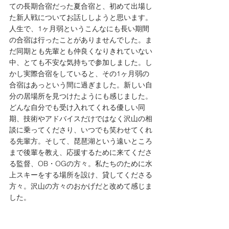
ての長期合宿だった夏合宿と、初めて出場し
た新人戦についてお話ししようと思います。
人生で、1ヶ月弱というこんなにも長い期間
の合宿は行ったことがありませんでした。ま
だ同期とも先輩とも仲良くなりきれていない
中、とても不安な気持ちで参加しました。し
かし実際合宿をしていると、その1ヶ月弱の
合宿はあっという間に過ぎました。新しい自
分の居場所を見つけたようにも感じました。
どんな自分でも受け入れてくれる優しい同
期、技術やアドバイスだけではなく沢山の相
談に乗ってくださり、いつでも笑わせてくれ
る先輩方。そして、琵琶湖という遠いところ
まで後輩を教え、応援するために来てくださ
る監督、OB・OGの方々。私たちのために水
上スキーをする場所を設け、貸してくださる
方々。沢山の方々のおかげだと改めて感じま
した。