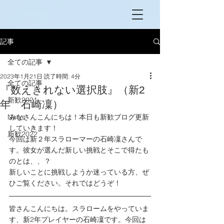
記事
全ての記事
2023年1月21日
読了時間: 4分
全ての記事
『数えきれない選択肢』（新2
新歓2021
年 石崎凜）
News
みなさんこんにちは！本日も新歓ブログ更新
していきます！
新歓2022
今回は新２年スラローマーの石崎凜さんで
す。彼女が選んだ新しい挑戦とそこで得たも
のとは、、？
新しいことに挑戦しようか迷っている方、ぜ
ひご覧ください。それではどうぞ！
皆さんこんにちは。スラロームをやっていま
す、新2年プレイヤーの石崎凜です。今回は