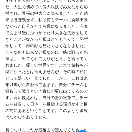
年生で新人戦という場に立たせてもらえまし
た。人生で初めての個人競技でみんなから応
援され、緊張の中大会に臨みました。ただ結
果はほぼ残せず。私は何もチームに貢献出来
なかった自分がとても嫌になりました。今ま
であまり壁にぶつかったり大きな失敗をして
きたことがなかった私はとても辛くて、恥ず
かしくて、誰の顔も見たくなくなりました。
こんな何も出来ない私なのに一緒に戦った先
輩は、「出てくれてありがとう」と言ってく
れました。優しい世界です。これで気持ちが
楽になったとは言えませんが、その時の私に
とって嬉しい一言でした。しかし、これは来
年以降から変わってきます。自分にチームを
背負って戦うという責任が更に出てくるので
す。言い換えれば、自分の努力次第で、チー
ムを背負って日本一を目指せる環境がすぐ目
の前にあるということです。このような環境
はなかなかありません。
長くなりましたが最後まで読んでくださった