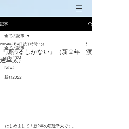
記事
全ての記事
2024年2月4日
読了時間: 1分
全ての記事
『頑張るしかない』（新２年 渡
新歓2021
邊幸太）
News
新歓2022
はじめまして！新2年の渡邊幸太です。