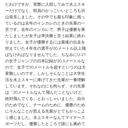
たわけですが、実際に入部してみて水上スキ
ーだけでなく、部員のかっこいいところも沢
山発見しました。その中でも最も印象に残っ
ているのは去年のインカレのときの先輩の一
言です。去年のインカレで、男子は優勝を果
たしましたが女子は準決勝と言う結果に終わ
りました。女子が優勝するには最後の出走を
控えていた４年生の選手が30メートル以上飛
ばなければなりませんでした。ちなみにU-21
の女子ジャンプの日本記録が30.5メートルな
ので、女子で30メートルを超すというのは大
変難しいのです。しかしそんなことは大学生
活を水上スキーに捧げてきた先輩が一番理解
しています。それなのにも拘らず、その先輩
は「30メートルなんて飛んだことないけど、
絶対飛んでくる」とおっしゃいました。自分
のためでなく、チームのために、優勝のため
にそんなことが思える先輩がとてもかっこよ
く感じました。水上スキーなんてマイナース
ポーツだし、優勝したところで誰にも褒めて