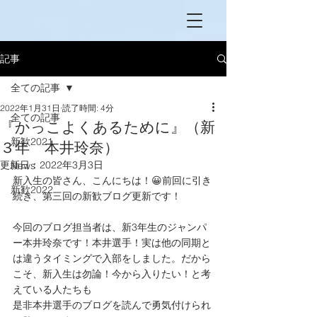
記事
全ての記事
2022年1月31日
読了時間: 4分
全ての記事
『かっこよくあるために』（新
新歓2021
３年 本井玲奈）
更新日：
2022年3月3日
News
新入生の皆さん、こんにちは！😀前回に引き
新歓2022
続き、第三回の新歓ブログ更新です！
今回のブログ担当者は、新3年生のジャンパ
ー本井玲奈です！本井選手！実は他の同期と
は違うタイミングで入部をしました。だから
こそ、新入生は勿論！今から入りたい！と考
えている人たちも
是非本井選手のブログを読んで勇気付けられ