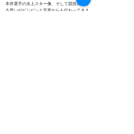
本井選手の水上スキー像、そして競技にかけ
る思いがビシビシと言葉からも伝わってきま
した！やはりインカレでは、感動、感謝、感
激、全てを体験できる、そしてみんなで！チ
ームのために！掴む日本一は忘れられない大
切な瞬間であり、そのカッコ良い先輩達の背
中を目指して後輩たちが頑張っていく🥰
立教大学水上スキー部は、選手もマネージャ
ー志望の人も大歓迎です☺️
一緒に日本一を目指しませんか？！
新歓2022
すべて表示
最新記事