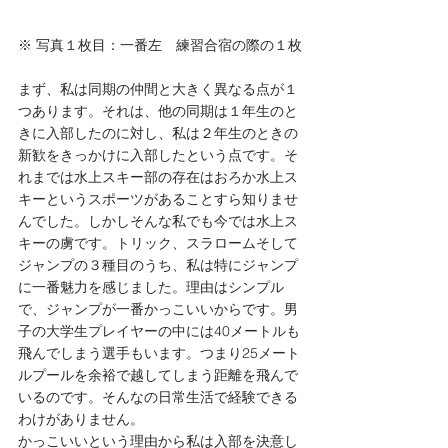
※ 写真１枚目：一番左　練習合宿の際の１枚
まず、私は同期の仲間と大きく異なる点が１
つあります。それは、他の同期は１年生のと
きに入部したのに対し、私は２年生のときの
新歓をきっかけに入部したという点です。そ
れまでは水上スキー部の存在はおろか水上ス
キーというスポーツがあることすら知りませ
んでした。しかしそんな私でも今では水上ス
キーの虜です。トリック、スラロームそして
ジャンプの３種目のうち、私は特にジャンプ
に一番魅力を感じました。理由はシンプル
で、ジャンプが一番かっこいいからです。男
子の大学生プレイヤーの中には40メートルも
飛んでしまう選手もいます。つまり25メート
ルプールを余裕で越してしまう距離を飛んで
いるのです。そんなの日常生活で経験できる
わけがありません。
かっこいいという理由から私は入部を決意し